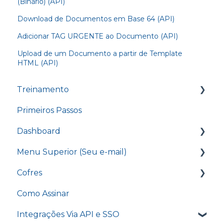
(Binário) (API)
Download de Documentos em Base 64 (API)
Adicionar TAG URGENTE ao Documento (API)
Upload de um Documento a partir de Template
HTML (API)
Treinamento
Primeiros Passos
Treinamento - Conhecendo o nosso
Dashboard
Dashboard
Treinamento - Enviando um documento
Menu Superior (Seu e-mail)
Caixa de Entrada
para assinatura
Cofres
D4Sign CLM
Editar assinatura
Treinamento - Opções do cofre
Como Assinar
Grupo de Assinatura
Faturamentos
Novo Documento
Treinamento - Pontos de autenticação
Integrações Via API e SSO
Envio em Lote
Certificados A1
Opções do Cofre
Treinamento - D4Sign.AI