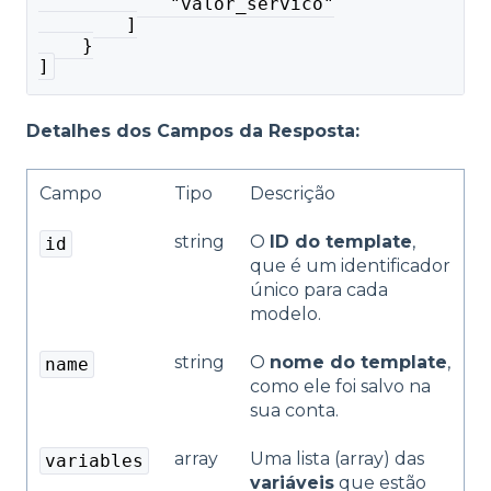
            "valor_servico"
        ]
    }
]
Detalhes dos Campos da Resposta:
Campo
Tipo
Descrição
string
O
ID do template
,
id
que é um identificador
único para cada
modelo.
string
O
nome do template
,
name
como ele foi salvo na
sua conta.
array
Uma lista (array) das
variables
variáveis
que estão