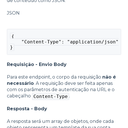
de conteúdo como JSON.
JSON
{
    "Content-Type": "application/json"
}
Requisição - Envio Body
Para este endpoint, o corpo da requisição
não é
necessário
. A requisição deve ser feita apenas
com os parâmetros de autenticação na URL e o
cabeçalho
.
Content-Type
Resposta - Body
A resposta será um array de objetos, onde cada
objeto representa um template da sua conta,