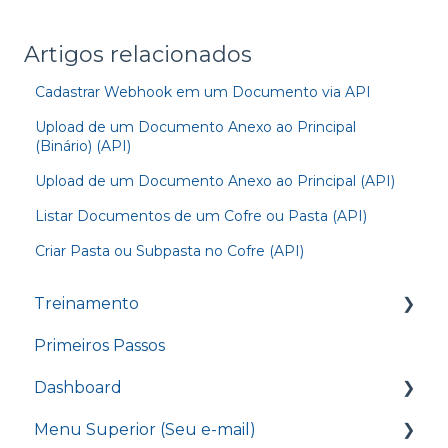
Artigos relacionados
Cadastrar Webhook em um Documento via API
Upload de um Documento Anexo ao Principal
(Binário) (API)
Upload de um Documento Anexo ao Principal (API)
Listar Documentos de um Cofre ou Pasta (API)
Criar Pasta ou Subpasta no Cofre (API)
Treinamento
Primeiros Passos
Treinamento - Conhecendo o nosso
Dashboard
Dashboard
Treinamento - Enviando um documento
Menu Superior (Seu e-mail)
Caixa de Entrada
para assinatura