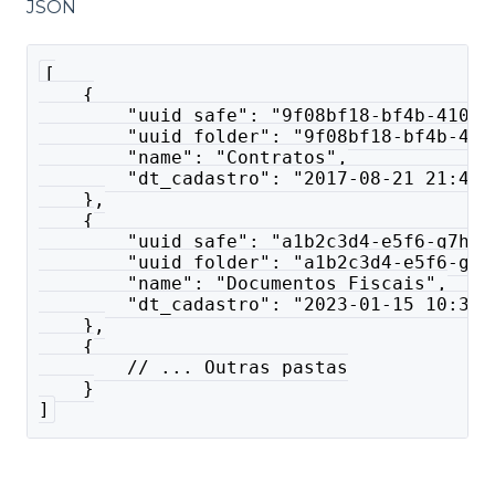
JSON
[
    {
        "uuid_safe": "9f08bf18-bf4b-410f-
        "uuid_folder": "9f08bf18-bf4b-410
        "name": "Contratos",
        "dt_cadastro": "2017-08-21 21:43:
    },
    {
        "uuid_safe": "a1b2c3d4-e5f6-g7h8-
        "uuid_folder": "a1b2c3d4-e5f6-g7h
        "name": "Documentos Fiscais",
        "dt_cadastro": "2023-01-15 10:30:
    },
    {
        // ... Outras pastas
    }
]