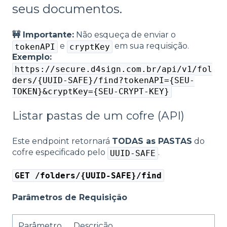
seus documentos.
🚧 Importante:
Não esqueça de enviar o
e
em sua requisição.
tokenAPI
cryptKey
Exemplo:
https://secure.d4sign.com.br/api/v1/fol
ders/{UUID-SAFE}/find?tokenAPI={SEU-
TOKEN}&cryptKey={SEU-CRYPT-KEY}
Listar pastas de um cofre (API)
Este endpoint retornará
TODAS as PASTAS
do
cofre especificado pelo
.
UUID-SAFE
GET /folders/{UUID-SAFE}/find
Parâmetros de Requisição
Parâmetro
Descrição