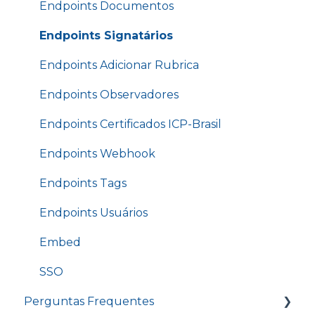
Notificações
Opções do Cofre - Configurações -
Endpoints Documentos
Permissões do Cofre
Treinamento - Power Form e Novo Power
Cadastro de SSO
Endpoints Signatários
Form
Mover para outro cofre
</> Dev (API)
Endpoints Adicionar Rubrica
Treinamento - Envio em lote e Grupos de
assinaturas
Upgrade de conta
Endpoints Observadores
GoPaperless - Selo de empresa sustentável
Endpoints Certificados ICP-Brasil
Endpoints Webhook
Endpoints Tags
Endpoints Usuários
Embed
SSO
Perguntas Frequentes