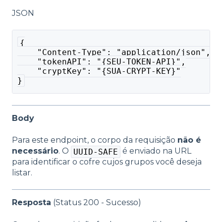
JSON
{
    "Content-Type": "application/json",
    "tokenAPI": "{SEU-TOKEN-API}",
    "cryptKey": "{SUA-CRYPT-KEY}"
}
Body
Para este endpoint, o corpo da requisição
não é
necessário
. O
é enviado na URL
UUID-SAFE
para identificar o cofre cujos grupos você deseja
listar.
Resposta
(Status 200 - Sucesso)