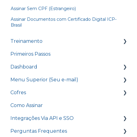
Assinar Sem CPF (Estrangeiro)
Assinar Documentos com Certificado Digital ICP-
Brasil
Treinamento
Primeiros Passos
Treinamento - Conhecendo o nosso
Dashboard
Dashboard
Treinamento - Enviando um documento
Menu Superior (Seu e-mail)
Caixa de Entrada
para assinatura
Cofres
D4Sign CLM
Editar assinatura
Treinamento - Opções do cofre
Como Assinar
Grupo de Assinatura
Faturamentos
Novo Documento
Treinamento - Pontos de autenticação
Integrações Via API e SSO
Envio em Lote
Certificados A1
Opções do Cofre
Treinamento - D4Sign.AI
Perguntas Frequentes
Relatórios
Minha Conta
Opções do cofre - Pré-cadastrar e-mails
Introdução a API
Treinamento - Menu Relatórios