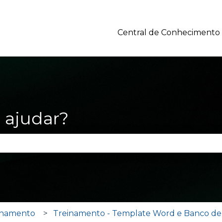
Central de Conhecimento
ajudar?
po de pesquisa está em branco.
inamento
Treinamento - Template Word e Banco de