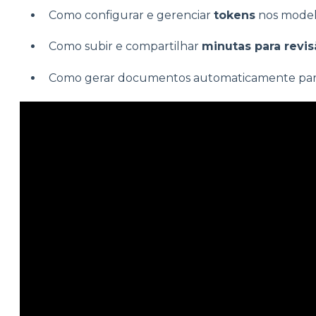
Como configurar e gerenciar
tokens
nos model
Como subir e compartilhar
minutas para revis
Como gerar documentos automaticamente para 