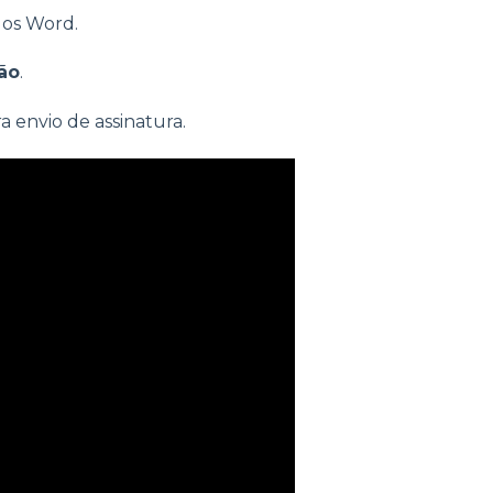
os Word.
ão
.
envio de assinatura.