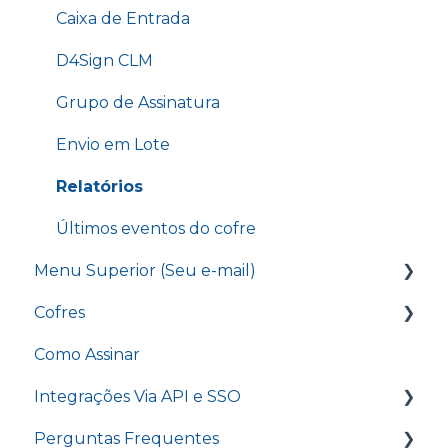
Caixa de Entrada
para assinatura
D4Sign CLM
Treinamento - Opções do cofre
Grupo de Assinatura
Treinamento - Pontos de autenticação
Envio em Lote
Treinamento - D4Sign.AI
Relatórios
Treinamento - Menu Relatórios
Últimos eventos do cofre
Treinamento - Template Word e Banco de
Minutas
Menu Superior (Seu e-mail)
Treinamento - Power Form e Novo Power
Cofres
Editar assinatura
Form
Como Assinar
Faturamentos
Novo Documento
Treinamento - Envio em lote e Grupos de
assinaturas
Integrações Via API e SSO
Certificados A1
Opções do Cofre
Perguntas Frequentes
Minha Conta
Opções do cofre - Pré-cadastrar e-mails
Introdução a API