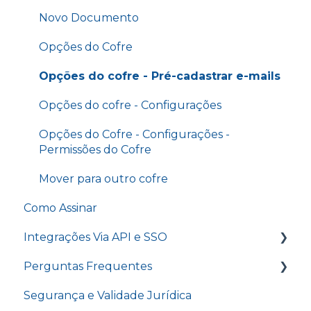
Grupo de Assinatura
Faturamentos
Novo Documento
Treinamento - Pontos de autenticação
Envio em Lote
Certificados A1
Opções do Cofre
Treinamento - D4Sign.AI
Relatórios
Minha Conta
Opções do cofre - Pré-cadastrar e-mails
Treinamento - Menu Relatórios
Últimos eventos do cofre
Usuários do Domínio
Opções do cofre - Configurações
Treinamento - Template Word e Banco de
Minutas
Notificações
Opções do Cofre - Configurações -
Permissões do Cofre
Treinamento - Power Form e Novo Power
Cadastro de SSO
Form
Mover para outro cofre
</> Dev (API)
Treinamento - Envio em lote e Grupos de
Como Assinar
assinaturas
Upgrade de conta
Integrações Via API e SSO
GoPaperless - Selo de empresa sustentável
Perguntas Frequentes
Introdução a API
Segurança e Validade Jurídica
Endpoints Cofres
Contatos D4Sign