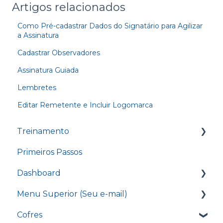
Artigos relacionados
Como Pré-cadastrar Dados do Signatário para Agilizar
a Assinatura
Cadastrar Observadores
Assinatura Guiada
Lembretes
Editar Remetente e Incluir Logomarca
Treinamento
Primeiros Passos
Treinamento - Conhecendo o nosso
Dashboard
Dashboard
Treinamento - Enviando um documento
Menu Superior (Seu e-mail)
Caixa de Entrada
para assinatura
Cofres
D4Sign CLM
Editar assinatura
Treinamento - Opções do cofre