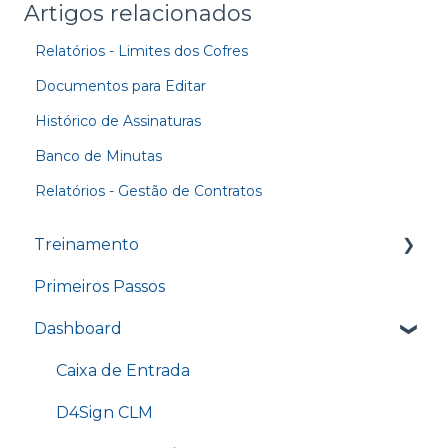
Artigos relacionados
Relatórios - Limites dos Cofres
Documentos para Editar
Histórico de Assinaturas
Banco de Minutas
Relatórios - Gestão de Contratos
Treinamento
Primeiros Passos
Treinamento - Conhecendo o nosso
Dashboard
Dashboard
Treinamento - Enviando um documento
Caixa de Entrada
para assinatura
D4Sign CLM
Treinamento - Opções do cofre