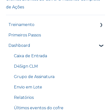
de Ações
Treinamento
Primeiros Passos
Treinamento - Conhecendo o nosso
Dashboard
Dashboard
Treinamento - Enviando um documento
Caixa de Entrada
para assinatura
D4Sign CLM
Treinamento - Opções do cofre
Grupo de Assinatura
Treinamento - Pontos de autenticação
Envio em Lote
Treinamento - D4Sign.AI
Relatórios
Treinamento - Menu Relatórios
Últimos eventos do cofre
Treinamento - Template Word e Banco de