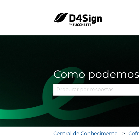
Como podemos 
Não há sugestões porque o cam
Central de Conhecimento
Cof