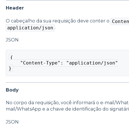
Header
O cabeçalho da sua requisição deve conter o
Conte
.
application/json
JSON
{
    "Content-Type": "application/json"
}
Body
No corpo da requisição, você informará o e-mail/What
mail/WhatsApp e a chave de identificação do signatári
JSON