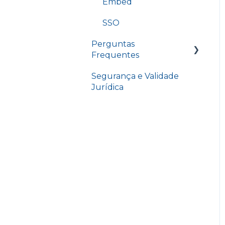
Embed
SSO
Perguntas
Frequentes
Segurança e Validade
Contatos D4Sign
Jurídica
Procedimentos em
Destaque
Perguntas Frequentes
Resolução de
Problemas
Plano e Limites