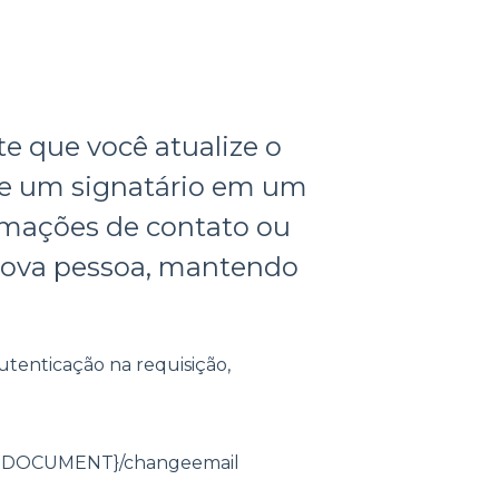
e que você atualize o
e um signatário em um
ormações de contato ou
nova pessoa, mantendo
autenticação na requisição,
UID-DOCUMENT}/changeemail