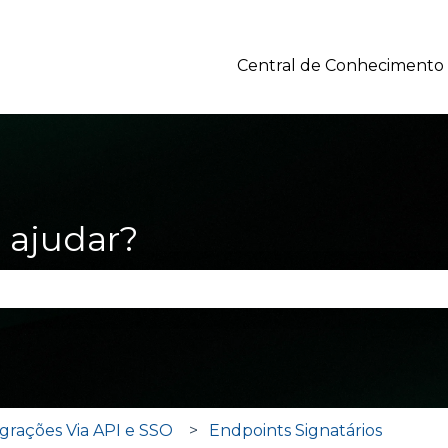
Central de Conhecimento
ajudar?
po de pesquisa está em branco.
grações Via API e SSO
Endpoints Signatários