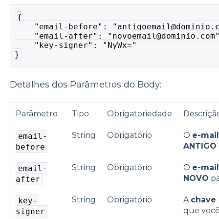
{
    "email-before": "antigoemail@dominio.
    "email-after": "novoemail@dominio.com
    "key-signer": "NyWx="
}
Detalhes dos Parâmetros do Body:
Parâmetro
Tipo
Obrigatoriedade
Descriçã
String
Obrigatório
O
e-mai
email-
ANTIGO
before
String
Obrigatório
O
e-mai
email-
NOVO
pa
after
String
Obrigatório
A
chave 
key-
que você 
signer