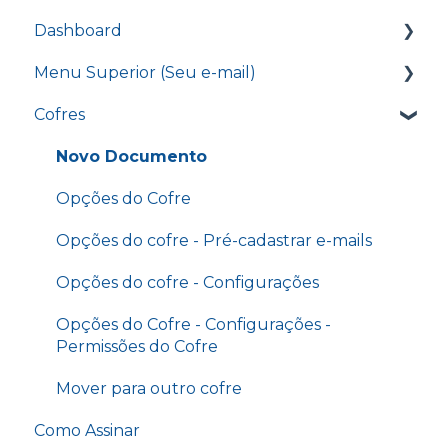
Dashboard
Dashboard
Treinamento - Enviando um documento
Menu Superior (Seu e-mail)
Caixa de Entrada
para assinatura
Cofres
D4Sign CLM
Editar assinatura
Treinamento - Opções do cofre
Grupo de Assinatura
Faturamentos
Novo Documento
Treinamento - Pontos de autenticação
Envio em Lote
Certificados A1
Opções do Cofre
Treinamento - D4Sign.AI
Relatórios
Minha Conta
Opções do cofre - Pré-cadastrar e-mails
Treinamento - Menu Relatórios
Últimos eventos do cofre
Usuários do Domínio
Opções do cofre - Configurações
Treinamento - Template Word e Banco de
Minutas
Notificações
Opções do Cofre - Configurações -
Permissões do Cofre
Treinamento - Power Form e Novo Power
Cadastro de SSO
Form
Mover para outro cofre
</> Dev (API)
Treinamento - Envio em lote e Grupos de
Como Assinar
assinaturas